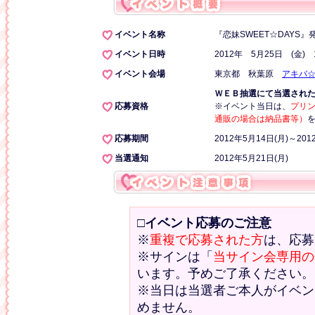
イベント名称
『恋妹SWEET☆DAYS
イベント日時
2012年 5月25日 (金)
イベント会場
東京都 秋葉原
アキバ☆
ＷＥＢ抽選にて当選され
応募資格
※イベント当日は、
プリ
通販の場合は納品書等）
応募期間
2012年5月14日(月)～20
当選通知
2012年5月21日(月)
□
イベント応募のご注意
※
重複で応募された方
は、応募
※サインは「
当サイン会専用の
います。予めご了承ください。
※当日は当選者ご本人がイベン
めません。