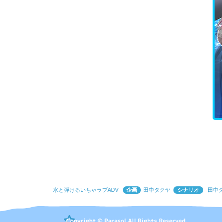
水と弾けるいちゃラブADV
企画
田中タクヤ
シナリオ
田中タ